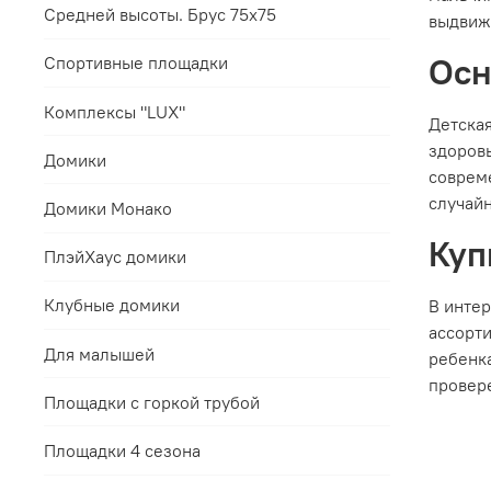
Средней высоты. Брус 75х75
выдвиж
Осн
Спортивные площадки
Комплексы "LUX"
Детская
здоровь
Домики
соврем
случайн
Домики Монако
Куп
ПлэйХаус домики
Клубные домики
В интер
ассорт
Для малышей
ребенка
провер
Площадки с горкой трубой
Площадки 4 сезона