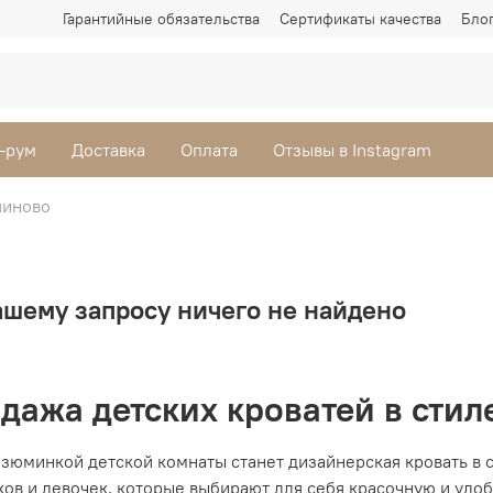
Гарантийные обязательства
Сертификаты качества
Бло
-рум
Доставка
Оплата
Отзывы в Instagram
шиново
ашему запросу ничего не найдено
дажа детских кроватей в стил
зюминкой детской комнаты станет дизайнерская кровать в с
ков и девочек, которые выбирают для себя красочную и уд