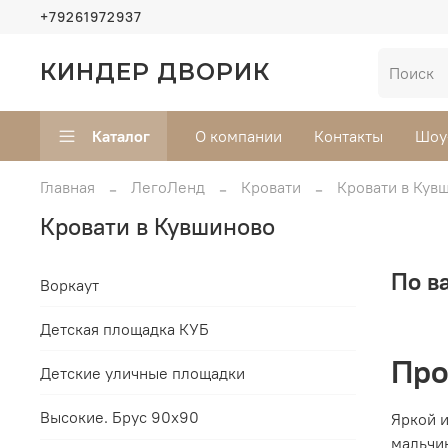
+79261972937
КИНДЕР ДВОРИК
Каталог
О компании
Контакты
Шоу
Главная
ЛегоЛенд
Кровати
Кровати в Кув
Кровати в Кувшиново
По в
Воркаут
Детская площадка КУБ
Про
Детские уличные площадки
Высокие. Брус 90х90
Яркой и
мальчи