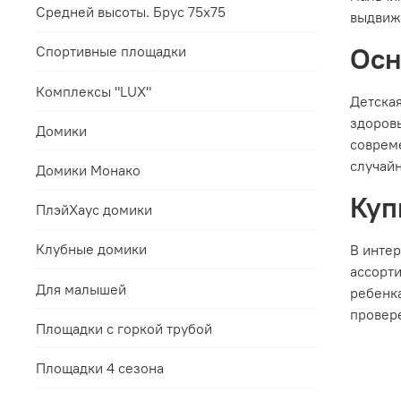
Средней высоты. Брус 75х75
выдвиж
Осн
Спортивные площадки
Комплексы "LUX"
Детская
здоровь
Домики
соврем
случайн
Домики Монако
Куп
ПлэйХаус домики
Клубные домики
В интер
ассорт
Для малышей
ребенка
провер
Площадки с горкой трубой
Площадки 4 сезона