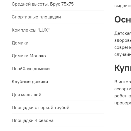
Средней высоты. Брус 75х75
выдвиж
Осн
Спортивные площадки
Комплексы "LUX"
Детская
здоровь
Домики
соврем
случайн
Домики Монако
Куп
ПлэйХаус домики
Клубные домики
В интер
ассорт
Для малышей
ребенка
провер
Площадки с горкой трубой
Площадки 4 сезона