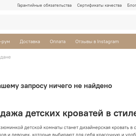
Гарантийные обязательства
Сертификаты качества
Бло
-рум
Доставка
Оплата
Отзывы в Instagram
адане
ашему запросу ничего не найдено
дажа детских кроватей в стил
зюминкой детской комнаты станет дизайнерская кровать в с
ков и девочек, которые выбирают для себя красочную и уд