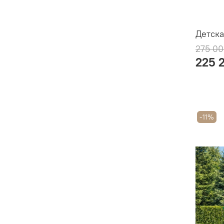
Детска
275 00
225 
-11%