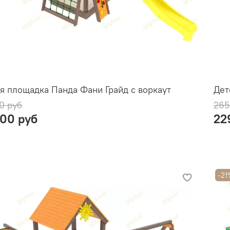
я площадка Панда Фани Грайд с воркаут
Дет
0 руб
265
900 руб
22
-21