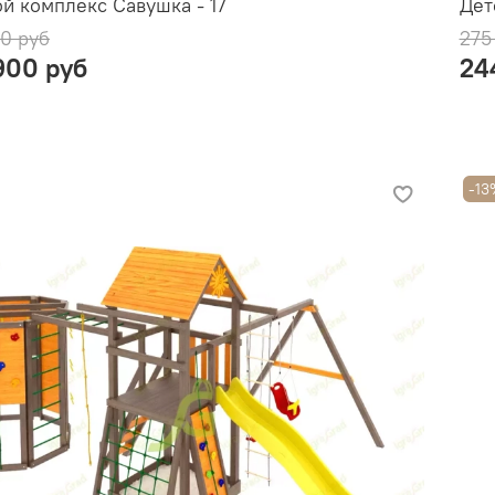
й комплекс Савушка - 17
Дет
0 руб
275
900 руб
24
-13