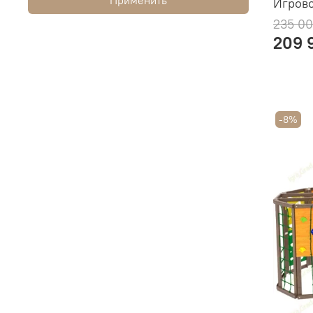
Игрово
235 00
209 
-8%