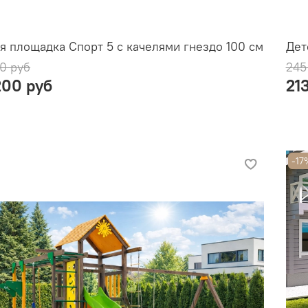
я площадка Спорт 5 с качелями гнездо 100 см
Дет
0 руб
245
200 руб
21
-17