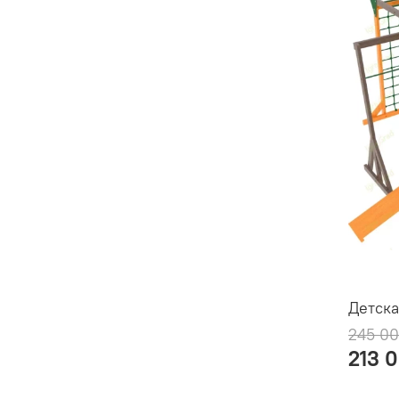
Детска
245 00
213 