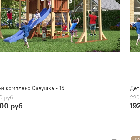
й комплекс Савушка - 15
Дет
0 руб
220
900 руб
19