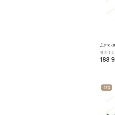
Детска
199 00
183 
-13%