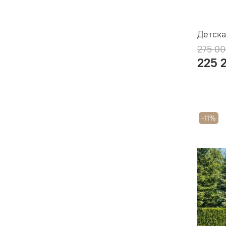
Детска
275 00
225 
-11%