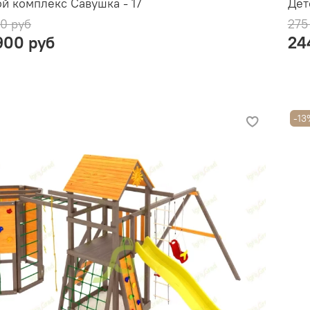
й комплекс Савушка - 17
Дет
0 руб
275
900 руб
24
-13