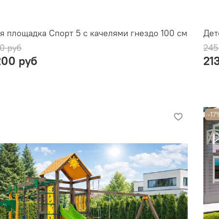
я площадка Спорт 5 с качелями гнездо 100 см
Дет
0 руб
245
200 руб
21
-17