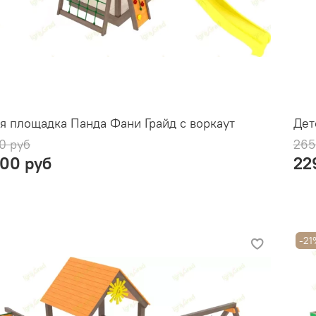
я площадка Панда Фани Грайд с воркаут
Дет
0 руб
265
900 руб
22
-21