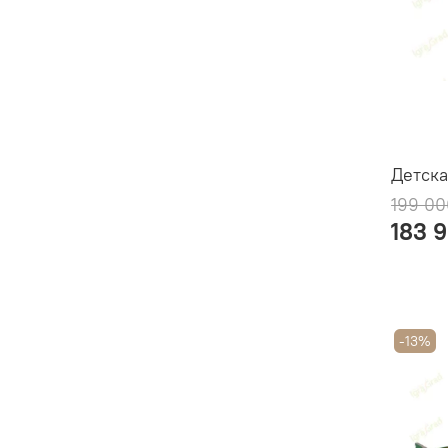
Детска
199 00
183 
-13%