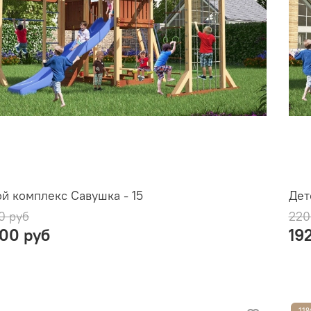
й комплекс Савушка - 15
Дет
0 руб
220
900 руб
19