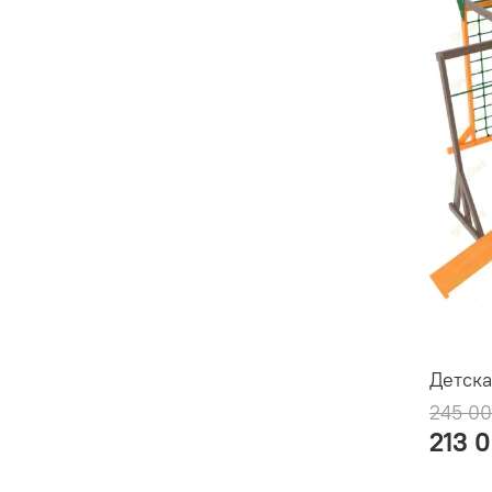
Детска
245 00
213 