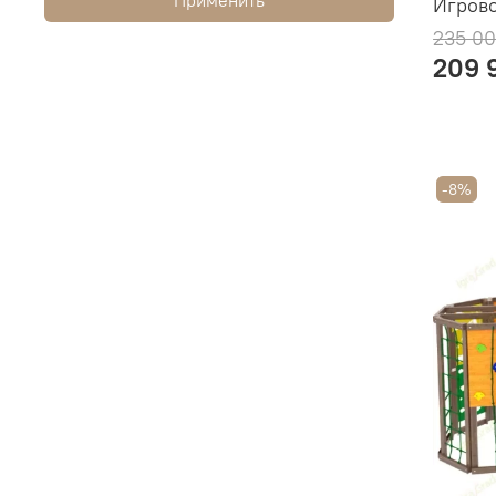
Игрово
235 00
209 
-8%