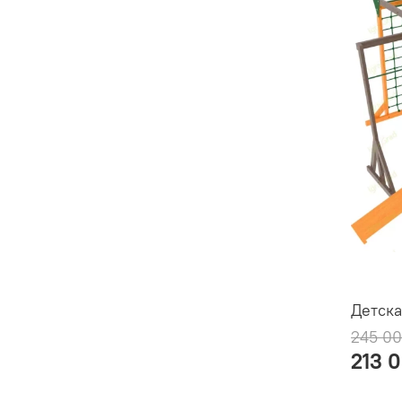
Детска
245 00
213 