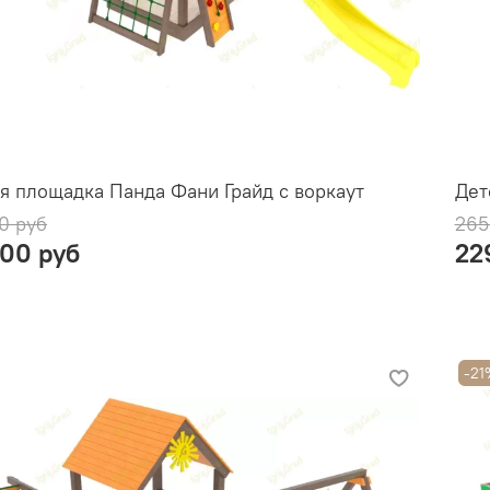
я площадка Панда Фани Грайд с воркаут
Дет
0 руб
265
900 руб
22
-21