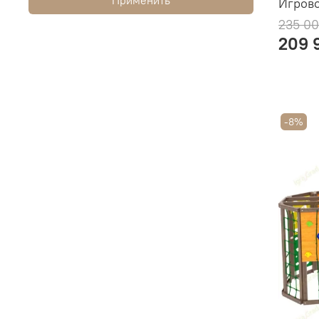
Игрово
235 00
209 
-8%