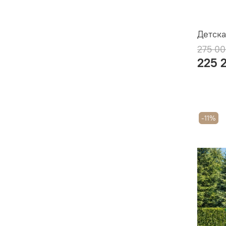
Детска
275 00
225 
-11%