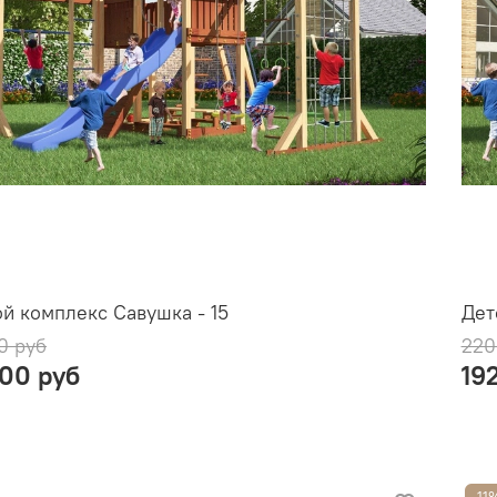
й комплекс Савушка - 15
Дет
0 руб
220
900 руб
19