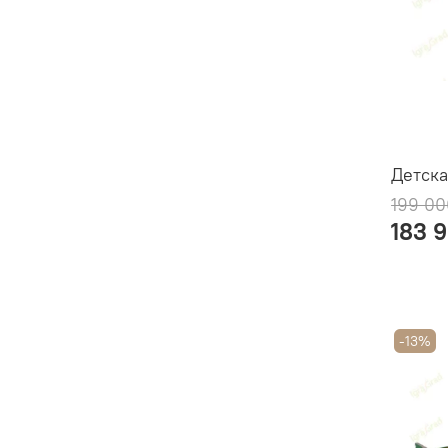
Детска
199 00
183 
-13%