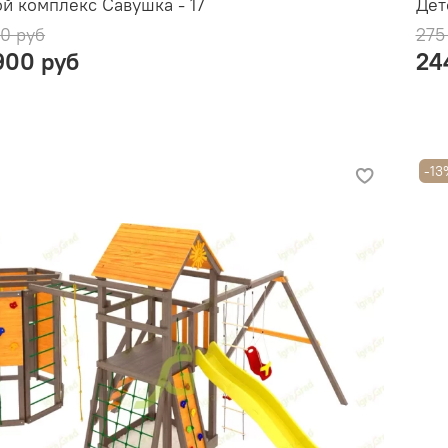
й комплекс Савушка - 17
Дет
0 руб
275
900 руб
24
-13