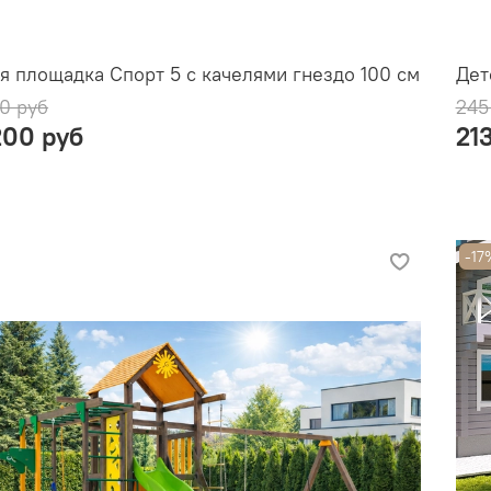
я площадка Спорт 5 с качелями гнездо 100 см
Дет
0 руб
245
200 руб
21
-17