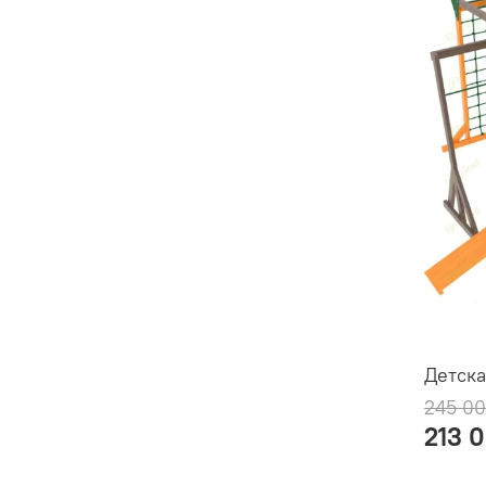
Детска
245 00
213 