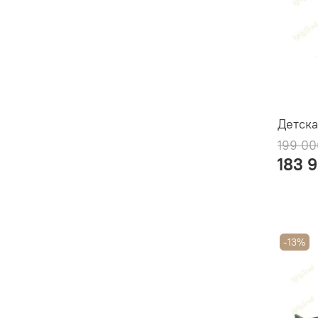
Детска
199 00
183 
-13%