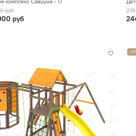
й комплекс Савушка - 17
Дет
0 руб
275
900 руб
24
-13