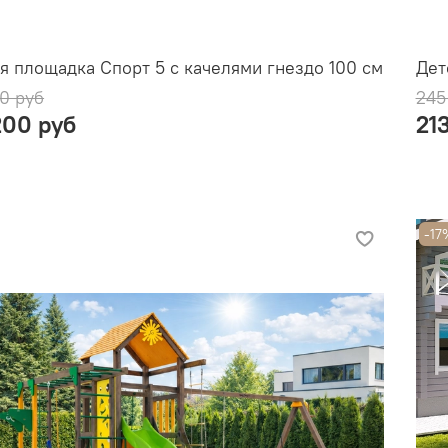
я площадка Спорт 5 с качелями гнездо 100 см
Дет
0 руб
245
200 руб
21
-17