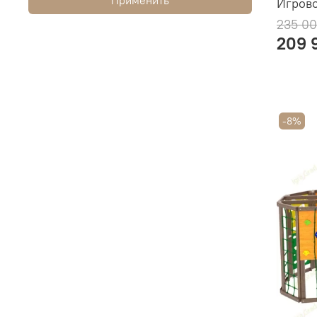
Игрово
235 00
209 
-8%