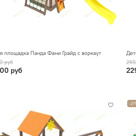
я площадка Панда Фани Грайд с воркаут
Дет
0 руб
265
900 руб
22
-21