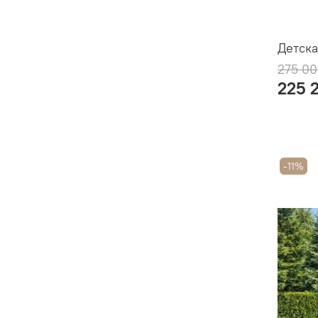
Детска
275 00
225 
-11%