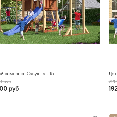
й комплекс Савушка - 15
Дет
0 руб
220
900 руб
19