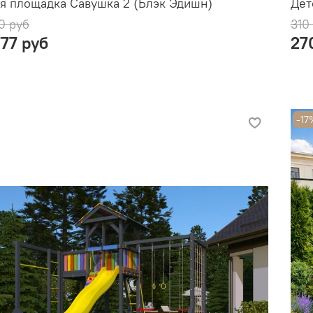
я площадка Савушка 2 (Блэк Эдишн)
Дет
0 руб
310
777 руб
27
-17