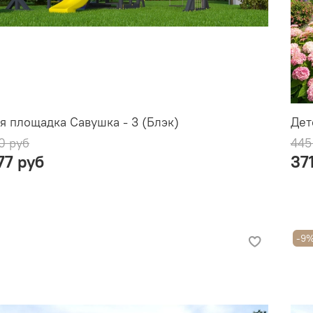
я площадка Савушка - 3 (Блэк)
Дет
0 руб
445
77 руб
37
-9