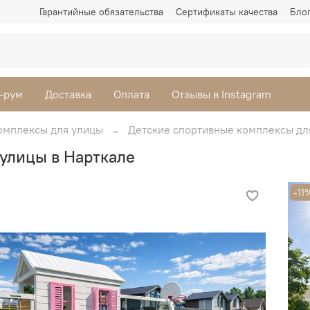
Гарантийные обязательства
Сертификаты качества
Бло
-рум
Доставка
Оплата
Отзывы в Instagram
омплексы для улицы
Детские спортивные комплексы дл
улицы в Нарткале
-11