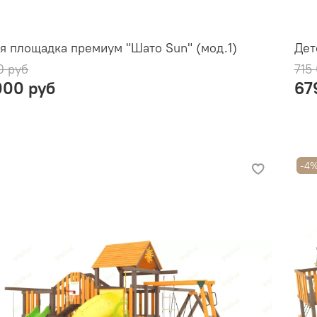
я площадка премиум "Шато Sun" (мод.1)
Дет
0 руб
715
000 руб
67
-4