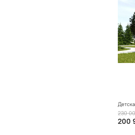
Детск
230 00
200 