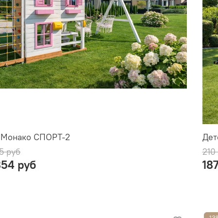
 Монако СПОРТ-2
Дет
5 руб
210
854 руб
18