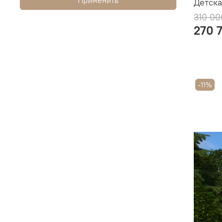
Детска
310 00
270 
-11%