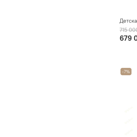
Детска
715 00
679 
-7%