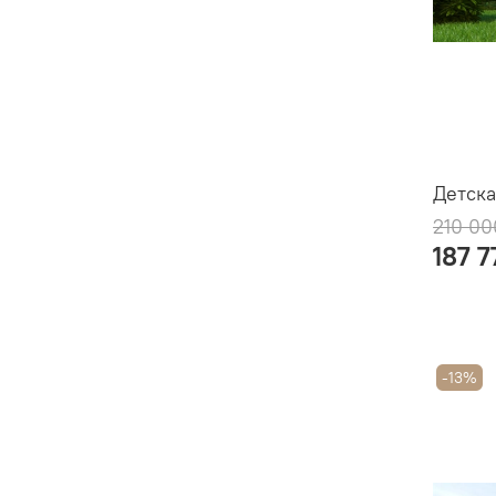
Детска
210 00
187 7
-13%