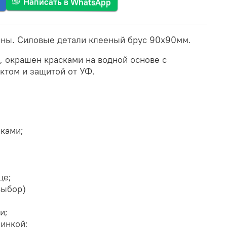
Написать в WhatsApp
сны. Силовые детали клееный брус 90х90мм.
, окрашен красками на водной основе с
том и защитой от УФ.
ками;
це;
 выбор)
и;
пинкой;