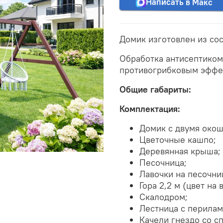
Написать в Макс
Домик изготовлен из со
Обработка антисептиком
противогрибковым эффек
Общие габариты:
Комплектация:
Домик с двумя окош
Цветочные кашпо;
Деревянная крыша;
Песочница;
Лавочки на песочни
Гора 2,2 м (цвет на
Скалодром;
Лестница с перилам
Качели гнездо со с