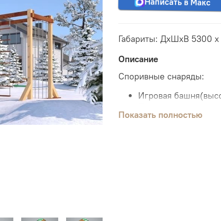
Написать в Макс
Габариты: ДхШхВ 5300 х 4
Описание
Споривные снаряды:
Игровая башня(выс
Пластиковая горка 
Показать полностью
Зимняя горка длинн
Увеличенный балко
Качели 2 шт
Песочница 1.29 х 1.0
Шведская стенка
Альпинистская стен
Столик с двумя лав
Сетка для лазанья
Веревочная лестни
Гимнастические кол