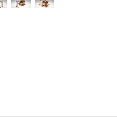
Шторм-трап(верево
Материал и покраска:
Конструкция разраб
Силовые детали - и
Силовые балки для 
90ммх90мм
Качество древесины
Дерево обработано
сертификатом для 
Элементы подвеса 
Возможные замены:
Лестница с деревян
рублей
Качели со спинкой(
Профессиональные в
Крыша деревянная 