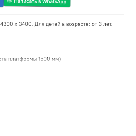
Написать в WhatsApp
300 х 3400. Для детей в возрасте: от 3 лет.
ота платформы 1500 мм)
длинной 3000 мм(цвет на выбор)
ой ската 3000 мм ширина 930 мм
н
 х 0.19 м
ка с пластиковыми выступами и канатом
очками
ца
ьца